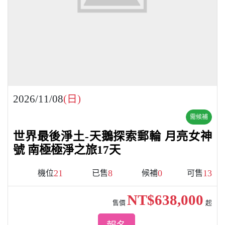
2026/11/08
(日)
需候補
世界最後淨土-天鵝探索郵輪 月亮女神
號 南極極淨之旅17天
21
8
0
13
機位
已售
候補
可售
NT$638,000
售價
起