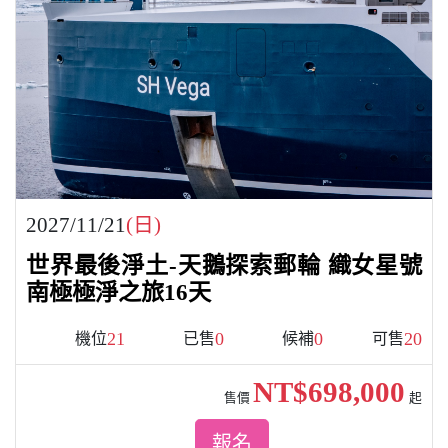
2027/11/21
(日)
世界最後淨土-天鵝探索郵輪 織女星號
南極極淨之旅16天
21
0
0
20
機位
已售
候補
可售
NT$698,000
售價
起
報名