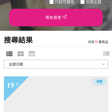
只找可報名
保證出發
開始搜索
搜尋結果
6
共有
筆商品
團體
19
天