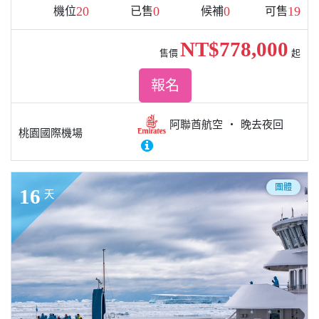
20
0
0
19
機位
已售
候補
可售
NT$778,000
售價
起
報名
阿聯酋航空
晚去夜回
桃園國際機場
團體
16
天