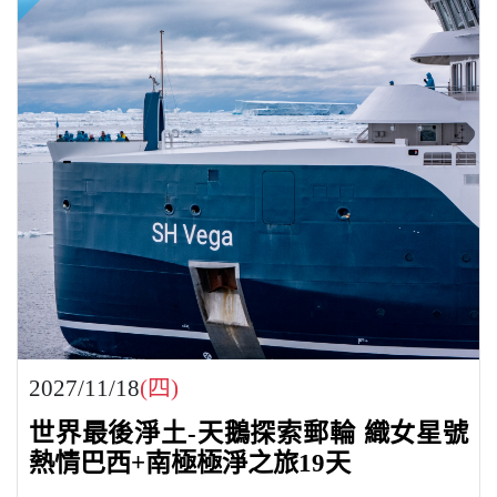
2027/11/18
(四)
世界最後淨土-天鵝探索郵輪 織女星號
熱情巴西+南極極淨之旅19天