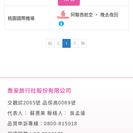
阿聯酋航空
晚去夜回
桃園國際機場
1
喬安旅行社股份有限公司
交觀綜2065號 品保高0089號
代表人： 蘇惠美 聯絡人： 吳孟達
品質申訴專線：0800-815018