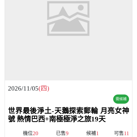
2026/11/05
(四)
需候補
世界最後淨土-天鵝探索郵輪 月亮女神
號 熱情巴西+南極極淨之旅19天
20
9
1
11
機位
已售
候補
可售