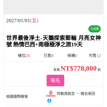
2027/01/01
(五)
已成團
世界最後淨土-天鵝探索郵輪 月亮女神
號 熱情巴西+南極極淨之旅19天
20
8
0
12
機位
已售
候補
可售
NT$778,000
售價
起
報名
阿聯酋航空
晚去夜回
桃園國際機場