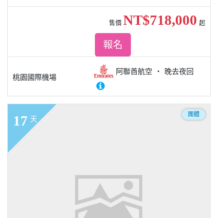
NT$718,000
售價
起
報名
阿聯酋航空
晚去夜回
桃園國際機場
團體
17
天