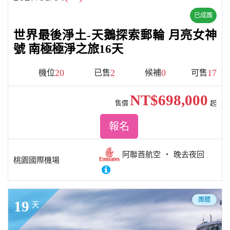
已成團
世界最後淨土-天鵝探索郵輪 月亮女神
號 南極極淨之旅16天
20
2
0
17
機位
已售
候補
可售
NT$698,000
售價
起
報名
阿聯酋航空
晚去夜回
桃園國際機場
團體
19
天