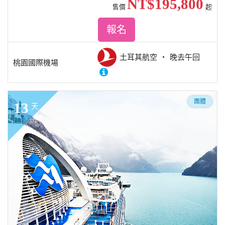
NT$195,800
售價
起
報名
土耳其航空
晚去午回
桃園國際機場
團體
13
天