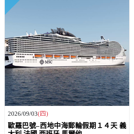
2026/09/03
(四)
歐羅巴號–西地中海郵輪假期１４天 義
大利.法國.西班牙.馬爾他