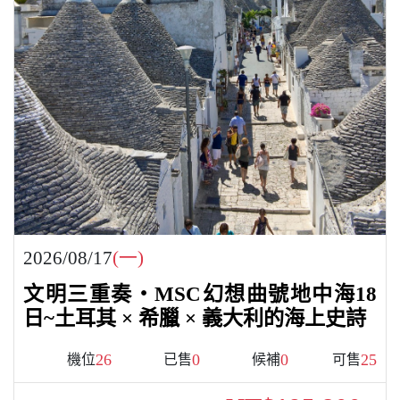
2026/08/17
(一)
文明三重奏・MSC幻想曲號地中海18
日~土耳其 × 希臘 × 義大利的海上史詩
26
0
0
25
機位
已售
候補
可售