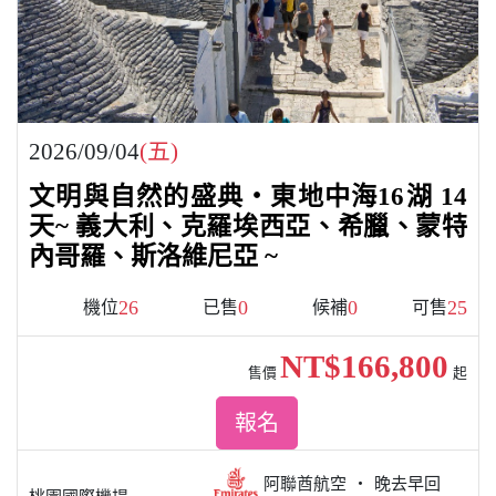
2026/09/04
(五)
文明與自然的盛典・東地中海16湖 14
天~ 義大利、克羅埃西亞、希臘、蒙特
內哥羅、斯洛維尼亞 ~
26
0
0
25
機位
已售
候補
可售
NT$166,800
售價
起
報名
阿聯酋航空
晚去早回