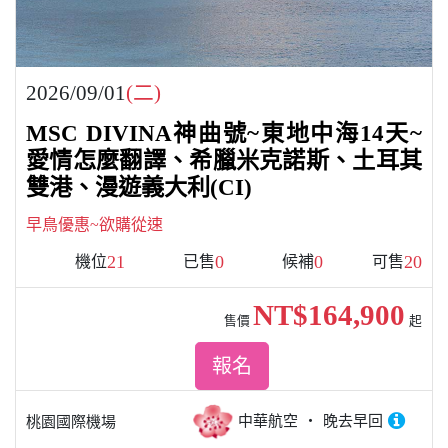
2026/09/01
(二)
MSC DIVINA神曲號~東地中海14天~
愛情怎麼翻譯、希臘米克諾斯、土耳其
雙港、漫遊義大利(CI)
早鳥優惠~欲購從速
21
0
0
20
機位
已售
候補
可售
NT$164,900
售價
起
報名
中華航空
晚去早回
桃園國際機場