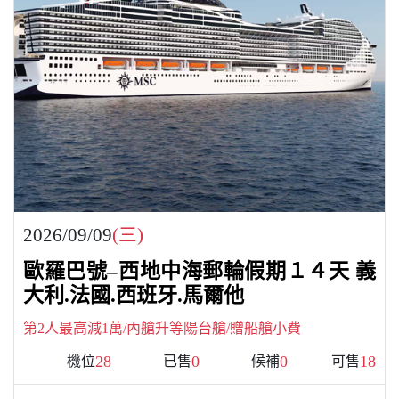
2026/09/09
(三)
歐羅巴號–西地中海郵輪假期１４天 義
大利.法國.西班牙.馬爾他
第2人最高減1萬/內艙升等陽台艙/贈船艙小費
28
0
0
18
機位
已售
候補
可售