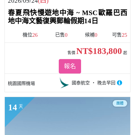
2026/09/24
(四)
春夏飛快慢遊地中海 ~ MSC歐羅巴西
地中海文藝復興郵輪假期14日
26
0
0
25
機位
已售
候補
可售
NT$183,800
售價
起
報名
國泰航空
晚去早回
桃園國際機場
團體
14
天