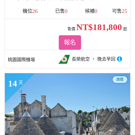
26
0
0
25
機位
已售
候補
可售
NT$181,800
售價
起
報名
長榮航空
晚去早回
桃園國際機場
團體
14
天