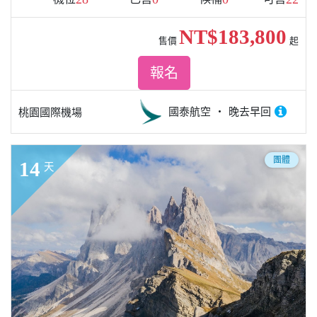
NT$183,800
售價
起
報名
國泰航空
晚去早回
桃園國際機場
團體
14
天