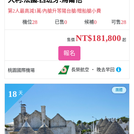
第2人最高減1萬/內艙升等陽台艙/贈船艙小費
28
0
0
28
機位
已售
候補
可售
NT$181,800
售價
起
報名
長榮航空
晚去早回
桃園國際機場
團體
18
天