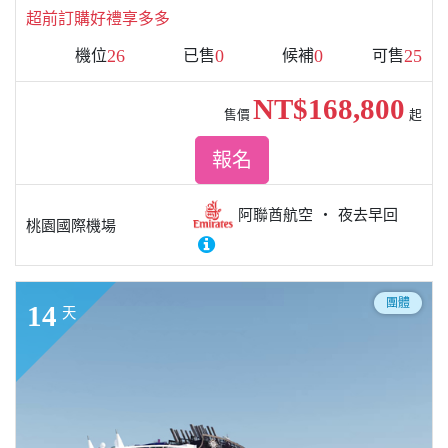
超前訂購好禮享多多
26
0
0
25
機位
已售
候補
可售
NT$168,800
售價
起
報名
阿聯酋航空
夜去早回
桃園國際機場
團體
14
天