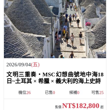
2026/09/04
(五)
文明三重奏・MSC幻想曲號地中海18
日~土耳其 × 希臘 × 義大利的海上史詩
26
0
0
25
機位
已售
候補
可售
NT$182,800
售價
起