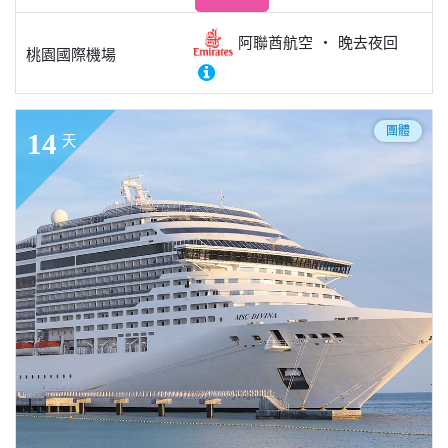
阿聯酋航空
晚去夜回
桃園國際機場
團體
14
天