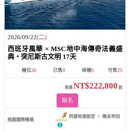
2026/09/22
(二)
西班牙風華 × MSC地中海傳奇法義盛
典・突尼斯古文明 17天
26
0
0
25
機位
已售
候補
可售
NT$222,800
售價
起
報名
阿提哈德航空
晚去早回
桃園國際機場