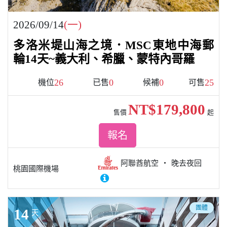
2026/09/14
(一)
多洛米堤山海之境．MSC東地中海郵
輪14天~義大利、希臘、蒙特內哥羅
26
0
0
25
機位
已售
候補
可售
NT$179,800
售價
起
報名
阿聯酋航空
晚去夜回
桃園國際機場
團體
14
天