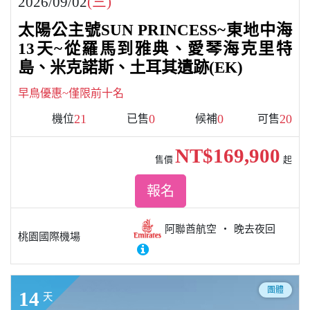
2026/09/02
(三)
太陽公主號SUN PRINCESS~東地中海
13天~從羅馬到雅典、愛琴海克里特
島、米克諾斯、土耳其遺跡(EK)
早鳥優惠~僅限前十名
21
0
0
20
機位
已售
候補
可售
NT$169,900
售價
起
報名
阿聯酋航空
晚去夜回
桃園國際機場
團體
14
天