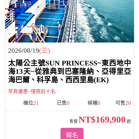
2026/08/19
(三)
太陽公主號SUN PRINCESS~東西地中
海13天~從雅典到巴塞隆納、亞得里亞
海巴爾、科孚島、西西里島(EK)
早鳥優惠~僅限前十名
21
0
0
20
機位
已售
候補
可售
NT$169,900
售價
起
報名