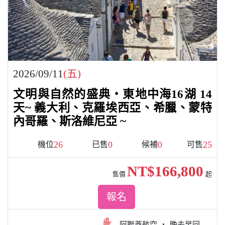
2026/09/11
(五)
文明與自然的盛典・東地中海16湖 14
天~ 義大利、克羅埃西亞、希臘、蒙特
內哥羅、斯洛維尼亞 ~
26
0
0
25
機位
已售
候補
可售
NT$166,800
售價
起
報名
阿聯酋航空
晚去早回