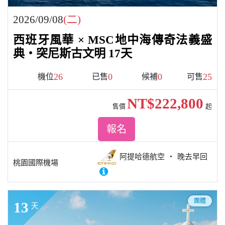
2026/09/08
(二)
西班牙風華 × MSC地中海傳奇法義盛
典・突尼斯古文明 17天
26
0
0
25
機位
已售
候補
可售
NT$222,800
售價
起
報名
阿提哈德航空
晚去早回
桃園國際機場
團體
13
天