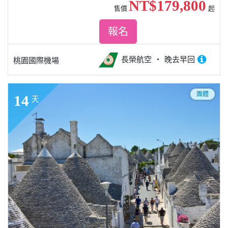
NT$179,800
售價
起
報名
長榮航空
晚去早回
桃園國際機場
團體
14
天