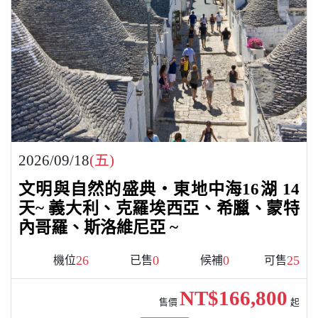
2026/09/18
(五)
文明與自然的盛典・東地中海16湖 14
天~ 義大利、克羅埃西亞、希臘、蒙特
內哥羅、斯洛維尼亞 ~
26
0
0
25
機位
已售
候補
可售
NT$166,800
售價
起