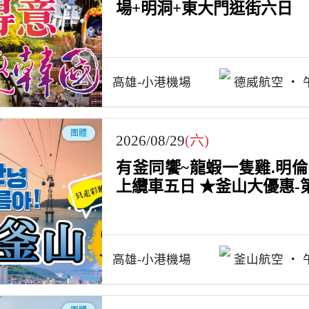
場+明洞+東大門逛街六日
高雄-小港機場
德威航空
團體
2026/08/29
(六)
有釜同饗~龍蝦一隻雞.明
上纜車五日 ★釜山大優惠-第
高雄-小港機場
釜山航空