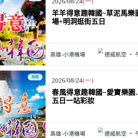
2026/08/24
(一)
羊羊得意趣韓國~草泥馬樂園
場+明洞逛街五日
高雄-小港機場
德威航空
團體
2026/08/24
(一)
春風得意趣韓國~愛寶樂園.
五日一站彩妝
高雄-小港機場
德威航空