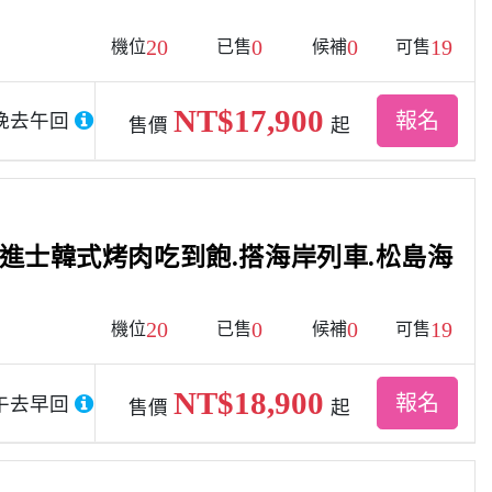
20
0
0
19
機位
已售
候補
可售
NT$17,900
報名
晚去午回
售價
起
倫進士韓式烤肉吃到飽.搭海岸列車.松島海
20
0
0
19
機位
已售
候補
可售
NT$18,900
報名
午去早回
售價
起