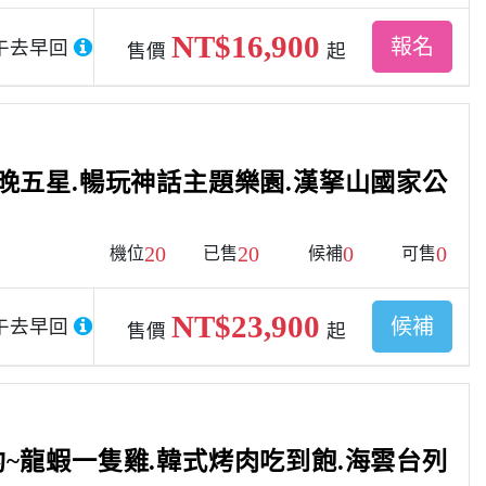
NT$16,900
報名
午去早回
售價
起
晚五星.暢玩神話主題樂園.漢拏山國家公
20
20
0
0
機位
已售
候補
可售
NT$23,900
候補
午去早回
售價
起
~龍蝦一隻雞.韓式烤肉吃到飽.海雲台列