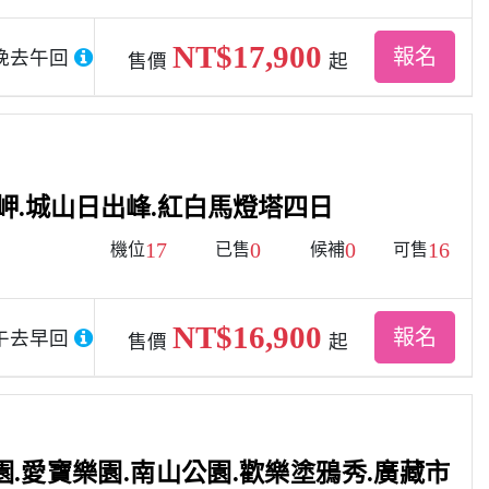
NT$17,900
報名
晚去午回
售價
起
地岬.城山日出峰.紅白馬燈塔四日
17
0
0
16
機位
已售
候補
可售
NT$16,900
報名
午去早回
售價
起
.愛寶樂園.南山公園.歡樂塗鴉秀.廣藏市