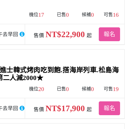
17
0
0
16
機位
已售
候補
可售
NT$22,900
報名
午去早回
售價
起
倫進士韓式烤肉吃到飽.搭海岸列車.松島海
二人減2000★
20
0
0
19
機位
已售
候補
可售
NT$17,900
報名
午去早回
售價
起