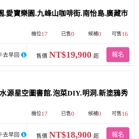
.愛寶樂園.九峰山咖啡街.南怡島.廣藏市
17
0
0
16
機位
已售
候補
可售
NT$19,900
報名
午去早回
售價
起
水源星空圖書館.泡菜DIY.明洞.新塗鴉秀
17
0
0
16
機位
已售
候補
可售
NT$18,900
報名
午去早回
售價
起