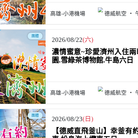
高雄-小港機場
德威航空
團體
2026/08/22
(六)
濃情蜜意~珍愛濟州入住兩
園.雪綠茶博物館.牛島六日
高雄-小港機場
德威航空
團體
2026/08/23
(日)
【德威直飛釜山】幸釜有約