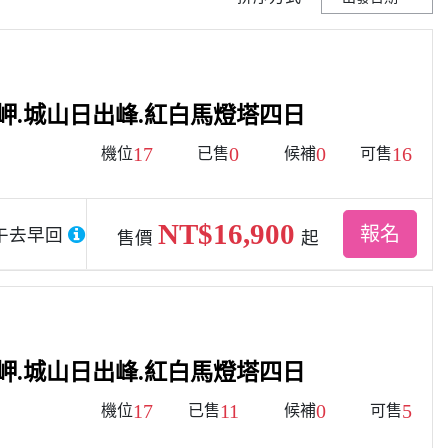
地岬.城山日出峰.紅白馬燈塔四日
17
0
0
16
機位
已售
候補
可售
NT$16,900
報名
午去早回
售價
起
地岬.城山日出峰.紅白馬燈塔四日
17
11
0
5
機位
已售
候補
可售