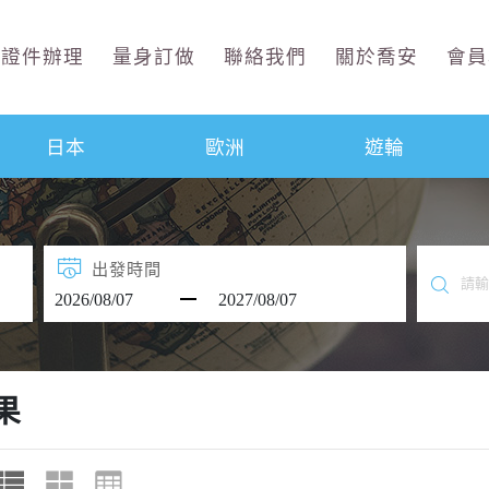
證件辦理
量身訂做
聯絡我們
關於喬安
會員
日本
歐洲
遊輪
出發時間
果