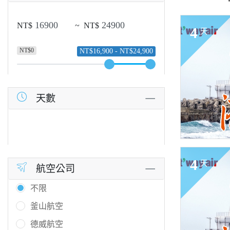
NT$
~
NT$
4
天
NT$0
NT$16,900 - NT$24,900
天數
4
天
航空公司
不限
釜山航空
德威航空