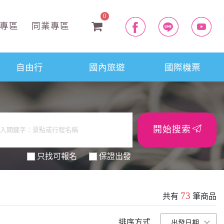
0
專區
同業專區
自由行
國內旅遊
國際機票
開始搜索
只找可報名
保證出發
73
共有
筆商品
排序方式