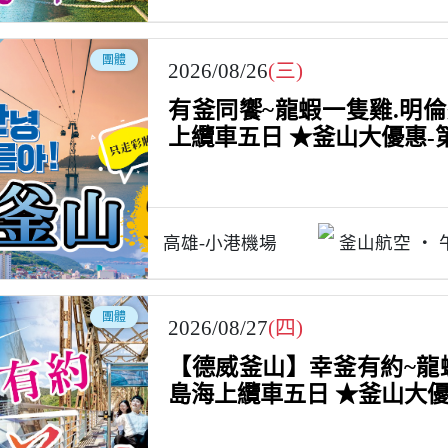
團體
2026/08/26
(三)
有釜同饗~龍蝦一隻雞.明
上纜車五日 ★釜山大優惠-第
高雄-小港機場
釜山航空
團體
2026/08/27
(四)
【德威釜山】幸釜有約~龍
島海上纜車五日 ★釜山大優惠