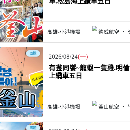
車.松島海上纜車五日
高雄-小港機場
德威航空
團體
2026/08/24
(一)
有釜同饗~龍蝦一隻雞.明
上纜車五日
高雄-小港機場
釜山航空
團體