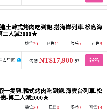
倫進士韓式烤肉吃到飽.搭海岸列車.松島海
二人減2000★
20
11
0
8
機位
已售
候補
可售
NT$17,900
報名
午去早回
售價
起
蝦一隻雞.韓式烤肉吃到飽.海雲台列車.松
-第二人減2000★
20
0
0
19
機位
已售
候補
可售