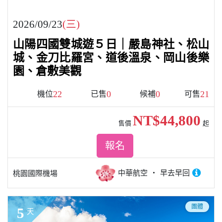
2026/09/23
(三)
山陽四國雙城遊５日｜嚴島神社、松山
城、金刀比羅宮、道後溫泉、岡山後樂
園、倉敷美觀
22
0
0
21
機位
已售
候補
可售
NT$44,800
售價
起
報名
中華航空
早去早回
桃園國際機場
團體
5
天