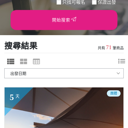
只找可報名
保證出發
開始搜索
搜尋結果
71
共有
筆商品
團體
5
天