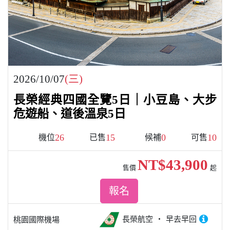
2026/10/07
(三)
長榮經典四國全覽5日｜小豆島、大步
危遊船、道後溫泉5日
26
15
0
10
機位
已售
候補
可售
NT$43,900
售價
起
報名
長榮航空
早去早回
桃園國際機場