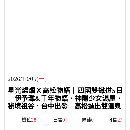
2026/10/05
(一)
星光燦爛Ｘ高松物語｜四國雙鐵道5日
｜伊予灘&千年物語．神隱少女湯屋．
秘境祖谷．台中出發｜高松進出雙溫泉
28
0
0
27
機位
已售
候補
可售