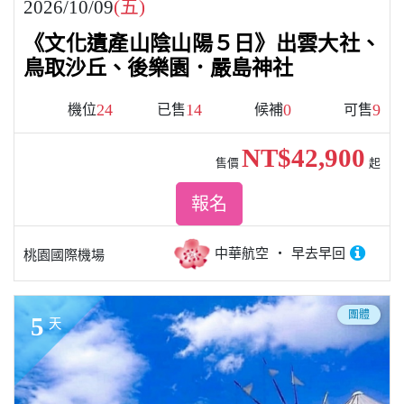
2026/10/09
(五)
《文化遺產山陰山陽５日》出雲大社、
鳥取沙丘、後樂園．嚴島神社
24
14
0
9
機位
已售
候補
可售
NT$42,900
售價
起
報名
中華航空
早去早回
桃園國際機場
團體
5
天