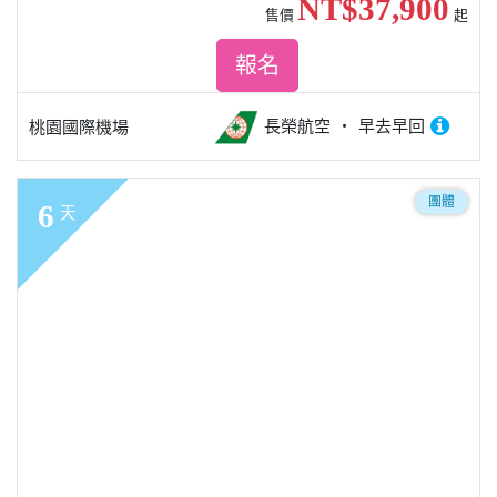
NT$37,900
售價
起
報名
長榮航空
早去早回
桃園國際機場
團體
6
天