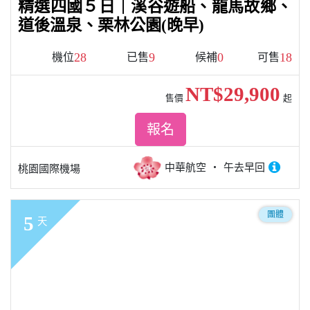
精選四國５日｜溪谷遊船、龍馬故鄉、
道後溫泉、栗林公園(晚早)
28
9
0
18
機位
已售
候補
可售
NT$29,900
售價
起
報名
中華航空
午去早回
桃園國際機場
團體
5
天