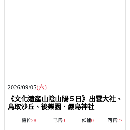
2026/09/05
(六)
《文化遺產山陰山陽５日》出雲大社、
鳥取沙丘、後樂園．嚴島神社
28
0
0
27
機位
已售
候補
可售