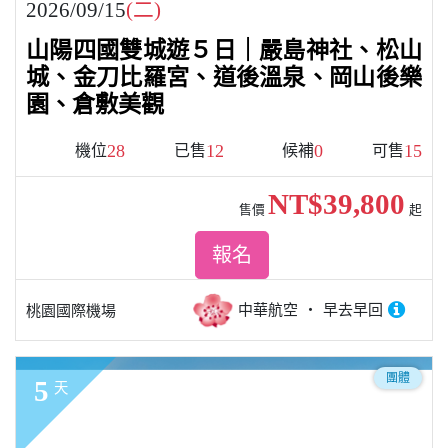
2026/09/15
(二)
山陽四國雙城遊５日｜嚴島神社、松山
城、金刀比羅宮、道後溫泉、岡山後樂
園、倉敷美觀
28
12
0
15
機位
已售
候補
可售
NT$39,800
售價
起
報名
中華航空
早去早回
桃園國際機場
團體
5
天