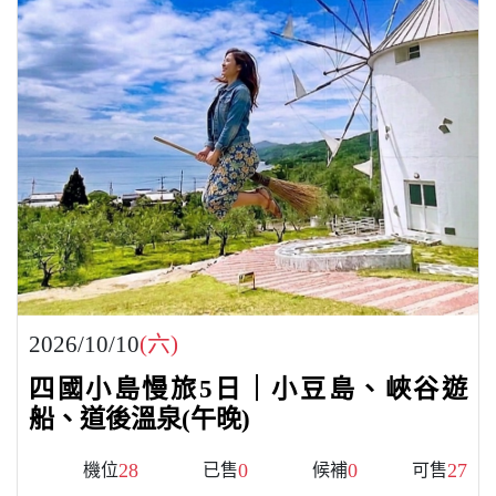
2026/10/10
(六)
四國小島慢旅5日｜小豆島、峽谷遊
船、道後溫泉(午晚)
28
0
0
27
機位
已售
候補
可售