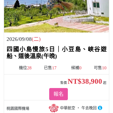
2026/09/08
(二)
四國小島慢旅5日｜小豆島、峽谷遊
船、道後溫泉(午晚)
28
17
0
10
機位
已售
候補
可售
NT$38,900
售價
起
報名
中華航空
午去晚回
桃園國際機場