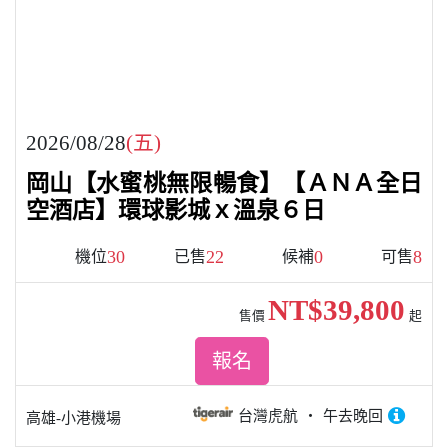
2026/08/28
(五)
岡山【水蜜桃無限暢食】【ＡＮＡ全日
空酒店】環球影城ｘ溫泉６日
30
22
0
8
機位
已售
候補
可售
NT$39,800
售價
起
報名
台灣虎航
午去晚回
高雄-小港機場