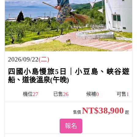
2026/09/22
(二)
四國小島慢旅5日｜小豆島、峽谷遊
船、道後溫泉(午晚)
27
26
0
1
機位
已售
候補
可售
NT$38,900
售價
起
報名