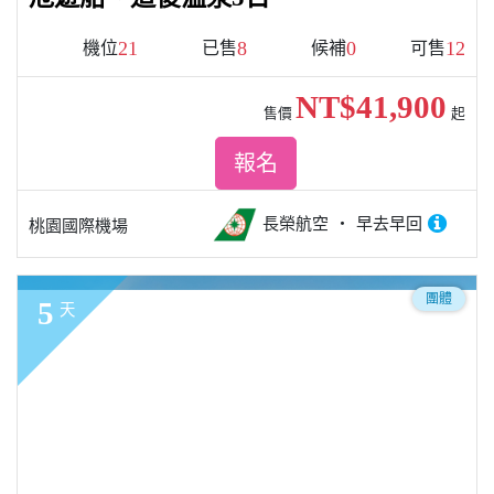
21
8
0
12
機位
已售
候補
可售
NT$41,900
售價
起
報名
長榮航空
早去早回
桃園國際機場
團體
5
天