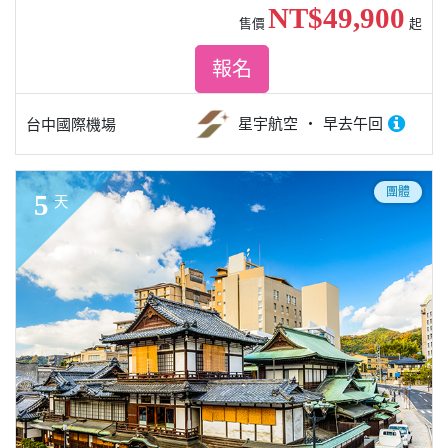
NT$49,900
售價
起
報名
星宇航空
早去午回
台中國際機場
團體
5
天