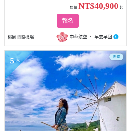
NT$40,900
售價
起
報名
中華航空
早去早回
桃園國際機場
團體
5
天