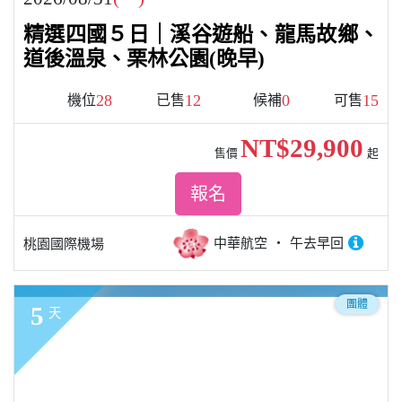
精選四國５日｜溪谷遊船、龍馬故鄉、
道後溫泉、栗林公園(晚早)
28
12
0
15
機位
已售
候補
可售
NT$29,900
售價
起
報名
中華航空
午去早回
桃園國際機場
團體
5
天