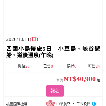
2026/10/11
(日)
四國小島慢旅5日｜小豆島、峽谷遊
船、道後溫泉(午晚)
25
0
0
24
機位
已售
候補
可售
NT$40,900
售價
起
報名
中華航空
午去晚回
桃園國際機場