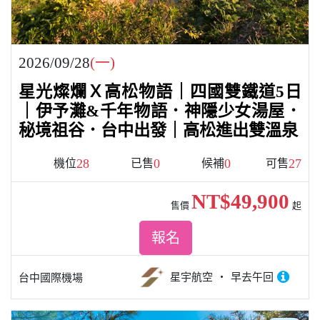
2026/09/28
(一)
星光燦爛Ｘ高松物語｜四國雙鐵道5日
｜伊予灘&千年物語．神隱少女湯屋．
秘境祖谷．台中出發｜高松進出雙溫泉
28
0
0
27
機位
已售
候補
可售
NT$49,900
售價
起
報名
星宇航空
早去午回
台中國際機場