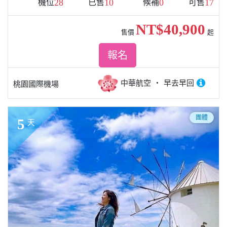
28
10
0
17
機位
已售
候補
可售
NT$40,900
售價
起
報名
中華航空
早去早回
桃園國際機場
團體
5
天