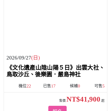
2026/09/27
(日)
《文化遺產山陰山陽５日》出雲大社、
鳥取沙丘、後樂園．嚴島神社
22
17
0
5
機位
已售
候補
可售
NT$41,900
售價
起