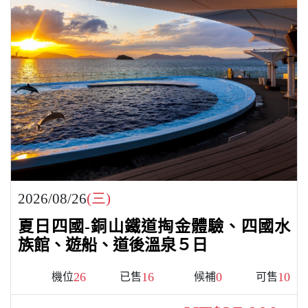
2026/08/26
(三)
夏日四國-銅山鐵道掏金體驗、四國水
族館、遊船、道後溫泉５日
26
16
0
10
機位
已售
候補
可售